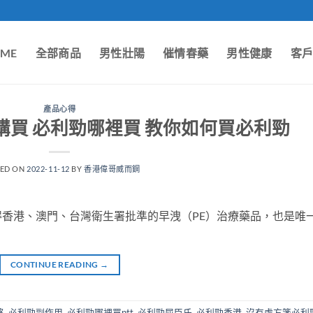
ME
全部商品
男性壯陽
催情春藥
男性健康
客
產品心得
買 必利勁哪裡買 教你如何買必利勁
TED ON
2022-11-12
BY
香港偉哥威而鋼
香港、澳門、台灣衛生署批準的早洩（PE）治療藥品，也是唯
CONTINUE READING
→
格
,
必利勁副作用
,
必利勁哪裡買ptt
,
必利勁屈臣氏
,
必利勁香港
,
沒有處方箋必利