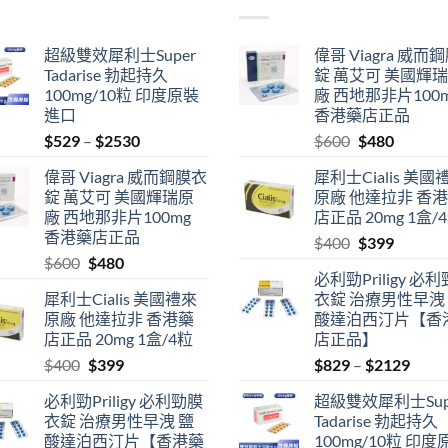
超級雙效犀利士Super
偉哥 Viagra 威而
Tadarise 勃起持久
錠 萬艾可 美國輝
100mg/10粒 印度原裝
廠 西地那非片100
進口
香港藥店正品
Price
Original
Current
$
529
–
$
2530
$
600
$
480
range:
price
price
偉哥 Viagra 威而鋼膜衣
犀利士Cialis 美國
$529
was:
is:
錠 萬艾可 美國輝瑞原
原廠 他達拉非 香
through
$600.
$480.
廠 西地那非片100mg
店正品 20mg 1盒/
$2530
香港藥店正品
Original
Current
$
400
$
399
Original
Current
$
600
$
480
price
price
必利勁Priligy 必
price
price
was:
is:
犀利士Cialis 美國禮來
衣錠 治療男性早洩
was:
is:
$400.
$399.
原廠 他達拉非 香港藥
酸達泊西汀片【香
$600.
$480.
店正品 20mg 1盒/4粒
店正品】
Original
Current
Price
$
400
$
399
$
829
–
$
2129
price
price
range
必利勁Priligy 必利勁膜
超級雙效犀利士Sup
was:
is:
$829
衣錠 治療男性早洩 鹽
Tadarise 勃起持久
$400.
$399.
thro
酸達泊西汀片【香港藥
100mg/10粒 印度
$212