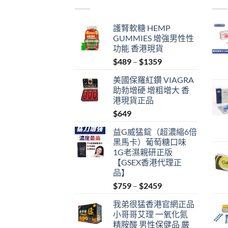
護腎軟糖 HEMP
GUMMIES 增強男性性
功能 香港現貨
Price
$
489
–
$
1359
range:
美國保羅紅鑽 VIAGRA
$489
助勃增硬 增粗增大 香
through
港現貨正品
$1359
$
649
益G威猛錠（超濃縮6倍
黑馬卡）葡萄糖口味
1G老濕親研正版
【GSEX香港代理正
品】
Price
$
759
–
$
2459
range:
我弟很猛香港官網正品
$759
小哥哥艾理 一氧化氮
through
精胺酸 男性保健品 嚴
$2459