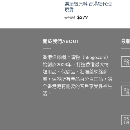
選頂級原料 香港總代理
現貨
Original
Current
$
400
$
379
price
price
was:
is:
$400.
$379.
關於我們ABOUT
最新
香港偉哥網上購物（hkbgo.com）
06
始創於2008年，打造香港最大情
8 月
趣用品、保健品、壯陽藥網絡商
城，保證所有產品百分百正品，讓
全香港港有需要的客戶享受性福生
05
活。
8 月
05
8 月