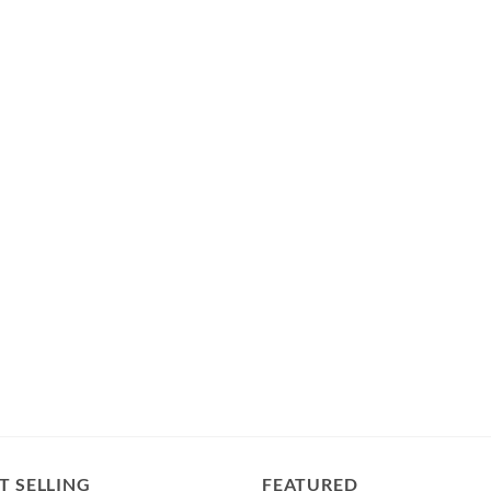
T SELLING
FEATURED