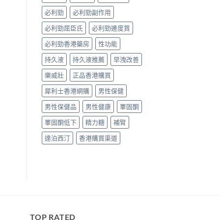
家
實
必利勁
必利勁副作用
測
與
必利勁屈臣氏
必利勁邊度買
選
購
必利勁香港藥房
性功能
指
持久液
持久液推薦
早洩改善
南〉
中
樂威壯
正品香港購買
犀利士香港網購
男性保健
男性保健品
男性健康
睪固酮
睪固酮低下
精力糖
補腎
達泊西汀
香港購買渠道
TOP RATED