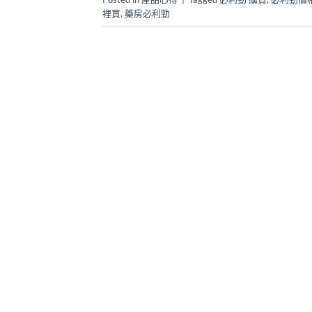
裡買
,
藥房必利勁