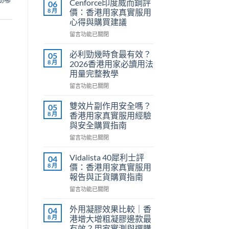
Cenforce印度威而鋼評
06
8 月
價：香港用家真實服用
心得與購買建議
在
留言功能已關閉
〈Cenforce
印
必利勁幾時食最有效？
05
度
8 月
2026香港用家必讀用法
威
用量完整教學
而
在
鋼
留言功能已關閉
〈必
評
利
價：
雙效片副作用安全嗎？
05
勁
香
8 月
香港用家真實服用經驗
幾
港
與安全購買指南
時
用
在
食
留言功能已關閉
家
〈雙
最
真
效
有
實
Vidalista 40犀利士評
04
片
效？
服
8 月
價：香港用家真實服用
副
2026
用
報告與正貨購買指南
作
香
心
在
用
留言功能已關閉
港
得
〈Vidalista
安
用
與
40
全
家
購
外用凝膠效果比較｜香
04
犀
嗎？
必
買
8 月
港增大增粗凝膠邊款最
利
香
讀
建
有效？用家實測與選購