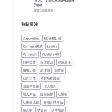
士
港
用
議〉
指南
評
用
法
中
價：
家
在
用
留言功能已關閉
香
真
〈外
量
港
實
用
完
用
服
凝
整
熱點關注
家
用
膠
教
真
經
效
學〉
實
驗
果
中
Dapoxetine
ED藥物比較
服
與
比
用
安
較
Kamagra香港
Levitra
報
全
｜
告
購
香
Vardenafil
Vidalista 40
與
買
港
正
指
增
他達拉非
保健食品
健康生活
貨
南〉
大
購
中
增
價格比較
副作用
副作用
買
粗
勃起功能
勃起功能障礙
指
凝
南〉
膠
印度學名藥
增大增粗
中
邊
款
增大產品
壯陽保健
壯陽藥
最
有
壯陽藥比較
外用延時產品
效？
用
威而鋼
學名藥
延時噴劑