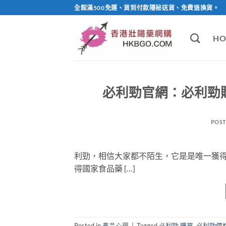
Skip
全館滿500免運、貨到付款隱秘送貨、免費退換貨。
to
content
HO
必利勁官網：必利勁購
POS
利勁，相信大家都不陌生，它是是唯一獲得
得國家食品藥 […]
Posted in
產品心得
|
Tagged
必利勁 購買
,
必利勁價