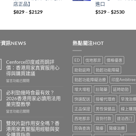
店正品】
進口
Price
Price
$
829
–
$
2129
$
529
–
$
2530
range:
range
$829
$529
through
thro
$2129
$253
資訊NEWS
熱點關注HOT
ED
伐地那非
價格優惠
Cenforce印度威而鋼評
價：香港用家真實服用心
助勃延時
勃起功能障礙
得與購買建議
勃起功能障礙治療
印度Ambitree
在
留言功能已關閉
〈Cenforce
增大增粗
壯陽藥
延時助勃
印
必利勁幾時食最有效？
度
2026香港用家必讀用法用
快速配送
授權代理商
早洩治
威
量完整教學
而
正品保證
男性保健品
線上購
在
鋼
留言功能已關閉
〈必
評
西地那非
貨到付款
達泊西汀
利
價：
雙效片副作用安全嗎？香
勁
香
防偽查詢
陽痿
陽痿治療
港用家真實服用經驗與安
幾
港
全購買指南