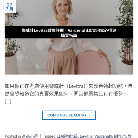
27
7 月
如果你正在考慮使用樂威壯（Levitra）來改善勃起功能，自
然會想知道它的真實效果如何、同其他藥物比有冇優勢、
[…]
CONTINUE READING
→
Posted in
產品心得
|
Tagged
ED藥物比較
,
Levitra
,
Vardenafil
,
副作用
,
樂