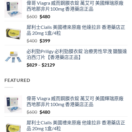
偉哥 Viagra 威而鋼膜衣錠 萬艾可 美國輝瑞原廠
$529
西地那非片100mg 香港藥店正品
through
Original
Current
$
600
$
480
$2530
price
price
犀利士Cialis 美國禮來原廠 他達拉非 香港藥店正
was:
is:
品 20mg 1盒/4粒
$600.
$480.
Original
Current
$
400
$
399
price
price
必利勁Priligy 必利勁膜衣錠 治療男性早洩 鹽酸達
was:
is:
泊西汀片【香港藥店正品】
$400.
$399.
Price
$
829
–
$
2129
range:
$829
FEATURED
through
$2129
偉哥 Viagra 威而鋼膜衣錠 萬艾可 美國輝瑞原廠
西地那非片100mg 香港藥店正品
Original
Current
$
600
$
480
price
price
犀利士Cialis 美國禮來原廠 他達拉非 香港藥店正
was:
is:
品 20mg 1盒/4粒
$600.
$480.