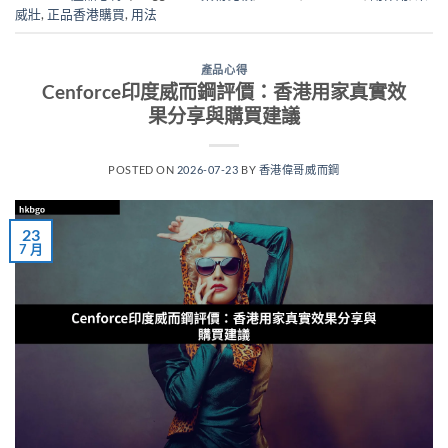
威壯
,
正品香港購買
,
用法
產品心得
Cenforce印度威而鋼評價：香港用家真實效
果分享與購買建議
POSTED ON
2026-07-23
BY
香港偉哥威而鋼
23
7 月