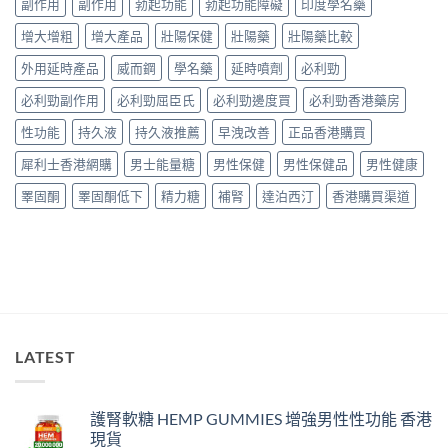
實
副作用
副作用
勃起功能
勃起功能障礙
印度學名藥
量
家
服
完
真
增大增粗
增大產品
壯陽保健
壯陽藥
壯陽藥比較
用
整
實
經
教
服
外用延時產品
威而鋼
學名藥
延時噴劑
必利勁
驗
學〉
用
與
中
必利勁副作用
必利勁屈臣氏
必利勁邊度買
必利勁香港藥房
報
安
告
全
性功能
持久液
持久液推薦
早洩改善
正品香港購買
與
購
正
買
犀利士香港網購
男士能量糖
男性保健
男性保健品
男性健康
貨
指
購
南〉
睪固酮
睪固酮低下
精力糖
補腎
達泊西汀
香港購買渠道
買
中
指
南〉
中
LATEST
護腎軟糖 HEMP GUMMIES 增強男性性功能 香港
現貨