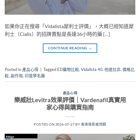
如果你正在搜尋「Vidalista犀利士評價」，大概已經知道犀
利士（Cialis）的招牌賣點是長達36小時的藥 […]
CONTINUE READING
→
Posted in
產品心得
|
Tagged
ED藥物比較
,
Vidalista 40
,
他達拉非
,
價格比
較
,
副作用
,
印度學名藥
產品心得
樂威壯Levitra效果評價｜Vardenafil真實用
家心得與購買指南
POSTED ON
2026-07-27
BY
香港偉哥威而鋼