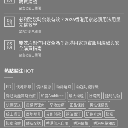
8 月
購買建議
糖
在
留言功能已關閉
效
〈Cenforce
果
印
真
必利勁幾時食最有效？2026香港用家必讀用法用量
05
度
相：
8 月
完整教學
威
香
在
留言功能已關閉
而
港
〈必
鋼
用
利
評
雙效片副作用安全嗎？香港用家真實服用經驗與安
05
家
勁
價：
8 月
全購買指南
實
幾
香
測
在
留言功能已關閉
時
港
與
〈雙
食
用
正
效
最
家
貨
片
熱點關注HOT
有
真
購
副
效？
實
買
作
2026
服
指
用
香
用
ED
伐地那非
價格優惠
助勃延時
勃起功能障礙
南〉
安
港
心
中
全
用
得
勃起功能障礙治療
印度Ambitree
增大增粗
壯陽藥
延時助勃
嗎？
家
與
香
必
快速配送
授權代理商
早洩治療
正品保證
男性保健品
購
港
讀
買
用
線上購買
西地那非
貨到付款
達泊西汀
防偽查詢
陽痿
用
建
家
法
議〉
真
陽痿治療
隱私配送
香港個人自用
香港價格
香港免稅額度
用
中
實