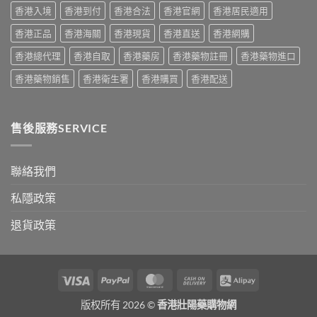
量
香港入境
香港到付
香港合法
香港官網
香港居民適用
服
完
用
整
香港正品
香港海關
香港現貨
香港直送
香港網購
經
教
驗
學〉
香港總代理
香港自取
香港藥房
香港藥物註冊
香港藥物進口
與
中
安
香港藥物銷售
香港衛生署
香港購買
香港配送
全
購
買
指
售後服務SERVICE
南〉
中
聯絡我們
私隱政策
退貨政策
Visa
PayPal
MasterCard
Cash
Alipay
On
版权所有 2026 ©
香港壯陽藥購物網
Delivery