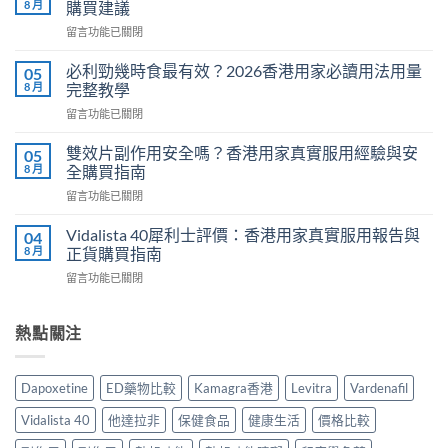
8 月
購買建議
糖
在
留言功能已關閉
效
〈Cenforce
果
印
真
必利勁幾時食最有效？2026香港用家必讀用法用量
05
度
相：
8 月
完整教學
威
香
在
留言功能已關閉
而
港
〈必
鋼
用
利
評
雙效片副作用安全嗎？香港用家真實服用經驗與安
05
家
勁
價：
8 月
全購買指南
實
幾
香
測
在
留言功能已關閉
時
港
與
〈雙
食
用
正
效
最
Vidalista 40犀利士評價：香港用家真實服用報告與
04
家
貨
片
有
8 月
正貨購買指南
真
購
副
效？
實
買
在
留言功能已關閉
作
2026
服
指
〈Vidalista
用
香
用
南〉
40
安
港
心
中
犀
熱點關注
全
用
得
利
嗎？
家
與
士
香
必
購
評
港
讀
Dapoxetine
ED藥物比較
Kamagra香港
Levitra
Vardenafil
買
價：
用
用
建
香
家
法
Vidalista 40
他達拉非
保健食品
健康生活
價格比較
議〉
港
真
用
中
用