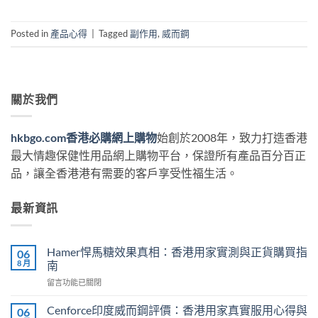
Posted in
產品心得
|
Tagged
副作用
,
威而鋼
關於我們
hkbgo.com香港必購網上購物
始創於2008年，致力打造香港
最大情趣保健性用品網上購物平台，保證所有產品百分百正
品，讓全香港港有需要的客戶享受性福生活。
最新資訊
Hamer悍馬糖效果真相：香港用家實測與正貨購買指
06
8 月
南
在
留言功能已關閉
〈Hamer
悍
Cenforce印度威而鋼評價：香港用家真實服用心得與
06
馬