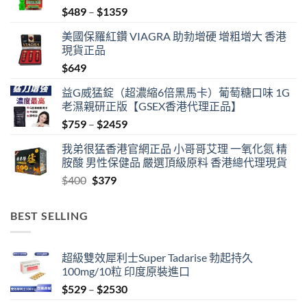
Price
$
489
–
$
1359
range:
美國保羅紅鑽 VIAGRA 助勃增硬 增粗增大 香港
$489
現貨正品
through
$
649
$1359
益G威猛錠（超濃縮6倍黑馬卡）葡萄糖口味 1G
老濕親研正版【GSEX香港代理正品】
Price
$
759
–
$
2459
range:
我弟很猛香港官網正品 小哥哥艾理 一氧化氮 精
$759
胺酸 男性保健品 嚴選頂級原料 香港總代理現貨
through
Original
Current
$
400
$
379
$2459
price
price
was:
is:
BEST SELLING
$400.
$379.
超級雙效犀利士Super Tadarise 勃起持久
100mg/10粒 印度原裝進口
Price
$
529
–
$
2530
range: