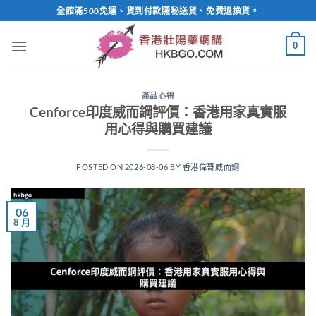
Skip
全館滿500免運、貨到付款隱秘送貨、免費退換貨。
to
content
0
產品心得
Cenforce印度威而鋼評價：香港用家真實服
用心得與購買建議
POSTED ON
2026-08-06
BY
香港偉哥威而鋼
06
8 月