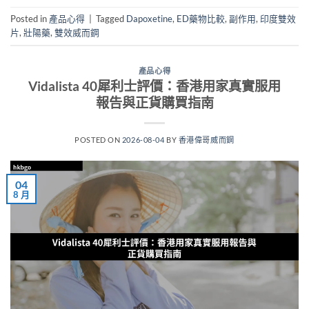
Posted in
產品心得
|
Tagged
Dapoxetine
,
ED藥物比較
,
副作用
,
印度雙效
片
,
壯陽藥
,
雙效威而鋼
產品心得
Vidalista 40犀利士評價：香港用家真實服用
報告與正貨購買指南
POSTED ON
2026-08-04
BY
香港偉哥威而鋼
04
8 月