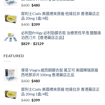
through
Original
Current
$
600
$
480
$2530
price
price
犀利士Cialis 美國禮來原廠 他達拉非 香港藥店正
was:
is:
品 20mg 1盒/4粒
$600.
$480.
Original
Current
$
400
$
399
price
price
必利勁Priligy 必利勁膜衣錠 治療男性早洩 鹽酸達
was:
is:
泊西汀片【香港藥店正品】
$400.
$399.
Price
$
829
–
$
2129
range:
$829
FEATURED
through
$2129
偉哥 Viagra 威而鋼膜衣錠 萬艾可 美國輝瑞原廠
西地那非片100mg 香港藥店正品
Original
Current
$
600
$
480
price
price
犀利士Cialis 美國禮來原廠 他達拉非 香港藥店正
was:
is:
品 20mg 1盒/4粒
$600.
$480.
Original
Current
$
400
$
399
price
price