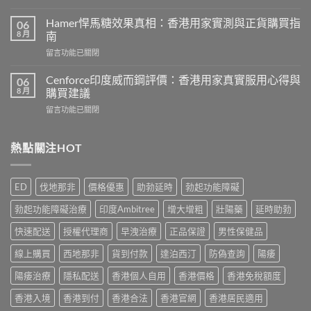
〈犀
推
利
介
Hamer悍馬糖效果真相：香港用家實測與正貨購買指
06
士
2026
8 月
南
副
｜
在
留言功能已關閉
作
香
〈Hamer
用
港
悍
有
Cenforce印度威而鋼評價：香港用家真實服用心得與
06
5
馬
哪
8 月
購買建議
款
糖
些？
熱
在
留言功能已關閉
效
Cialis
門
〈Cenforce
果
常
男
印
真
見
士
度
熱點關注HOT
相：
副
保
威
香
作
健
而
港
用
品
鋼
用
完
ED
伐地那非
價格優惠
助勃延時
勃起功能障礙
真
評
家
整
實
價：
實
說
勃起功能障礙治療
印度Ambitree
增大增粗
壯陽藥
延時助勃
比
香
測
明
較
港
與
快速配送
授權代理商
早洩治療
正品保證
男性保健品
與
與
用
正
安
選
家
線上購買
西地那非
貨到付款
達泊西汀
防偽查詢
陽痿
貨
全
購
真
購
服
指
實
陽痿治療
隱私配送
香港個人自用
香港價格
香港免稅額度
買
用
南〉
服
指
指
中
香港入境
香港到付
香港合法
香港官網
香港居民適用
用
南〉
南〉
心