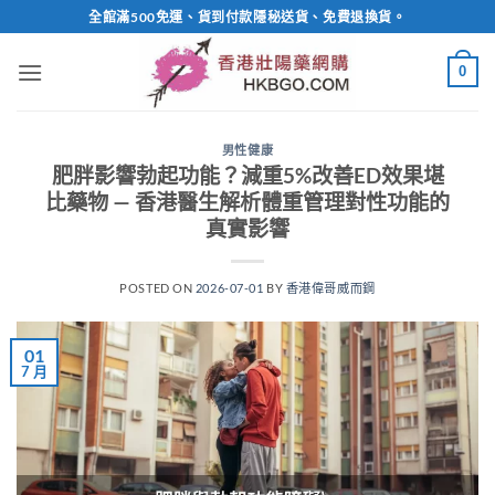
Skip
全館滿500免運、貨到付款隱秘送貨、免費退換貨。
to
content
0
男性健康
肥胖影響勃起功能？減重5%改善ED效果堪
比藥物 — 香港醫生解析體重管理對性功能的
真實影響
POSTED ON
2026-07-01
BY
香港偉哥威而鋼
01
7 月