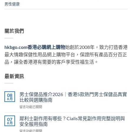
男性健康
關於我們
hkbgo.com香港必購網上購物
始創於2008年，致力打造香港
最大情趣保健性用品網上購物平台，保證所有產品百分百正
品，讓全香港港有需要的客戶享受性福生活。
最新資訊
男士保健品推介2026｜香港5款熱門男士保健品真實
08
8 月
比較與選購指南
在
留言功能已關閉
〈男
士
犀利士副作用有哪些？Cialis常見副作用完整說明與
07
保
8 月
安全服用指南
健
在
留言功能已關閉
品