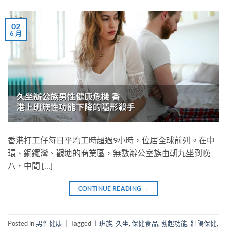
02
6 月
香港打工仔每日平均工時超過9小時，位居全球前列。在中
環、銅鑼灣、觀塘的商業區，無數辦公室族由朝九坐到晚
八，中間 […]
CONTINUE READING
→
Posted in
男性健康
|
Tagged
上班族
,
久坐
,
保健食品
,
勃起功能
,
壯陽保健
,