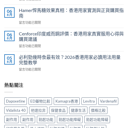
〈犀
推
利
介
Hamer悍馬糖效果真相：香港用家實測與正貨購買指
06
士
2026
8 月
南
副
｜
在
留言功能已關閉
作
香
〈Hamer
用
港
悍
有
Cenforce印度威而鋼評價：香港用家真實服用心得與
06
5
馬
哪
8 月
購買建議
款
糖
些？
熱
在
留言功能已關閉
效
Cialis
門
〈Cenforce
果
常
男
印
真
必利勁幾時食最有效？2026香港用家必讀用法用量
05
見
士
度
相：
8 月
完整教學
副
保
威
香
作
健
在
留言功能已關閉
而
港
用
品
〈必
鋼
用
完
真
利
評
家
整
實
勁
熱點關注
價：
實
說
比
幾
香
測
明
較
時
港
與
與
與
食
用
正
Dapoxetine
ED藥物比較
Kamagra香港
Levitra
Vardenafil
安
選
最
家
貨
全
購
有
真
購
Vidalista 40
他達拉非
保健食品
健康生活
價格比較
服
指
效？
實
買
用
南〉
2026
服
副作用
副作用
勃起功能
勃起功能障礙
勃起功能障礙
指
指
中
香
用
南〉
南〉
港