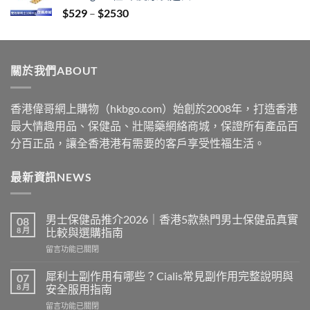
Price
$
529
–
$
2530
$2229
range:
$529
through
關於我們ABOUT
$2530
香港偉哥網上購物（hkbgo.com）始創於2008年，打造香港
最大情趣用品、保健品、壯陽藥網絡商城，保證所有產品百
分百正品，讓全香港港有需要的客戶享受性福生活。
最新資訊NEWS
男士保健品推介2026｜香港5款熱門男士保健品真實
08
8 月
比較與選購指南
在
留言功能已關閉
〈男
士
犀利士副作用有哪些？Cialis常見副作用完整說明與
07
保
8 月
安全服用指南
健
在
留言功能已關閉
品