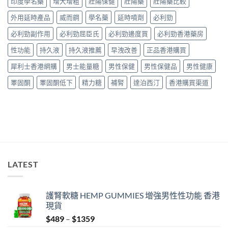
印度學名藥
增大增粗
壯陽保健
壯陽藥
壯陽藥比較
心
中
中
用
得
家
外用延時產品
威而鋼
學名藥
延時噴劑
必利勁
與
必
購
必利勁副作用
必利勁屈臣氏
必利勁邊度買
必利勁香港藥房
讀
買
用
建
性功能
持久液
持久液推薦
早洩改善
正品香港購買
法
議〉
用
中
犀利士香港網購
男士能量糖
男性保健
男性保健品
男性健康
量
完
睪固酮
睪固酮低下
精力糖
補腎
達泊西汀
香港購買渠道
整
教
學〉
中
LATEST
護腎軟糖 HEMP GUMMIES 增強男性性功能 香港
現貨
Price
$
489
–
$
1359