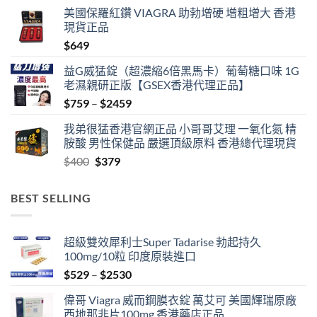
range:
美國保羅紅鑽 VIAGRA 助勃增硬 增粗增大 香港
$489
現貨正品
through
$
649
$1359
益G威猛錠（超濃縮6倍黑馬卡）葡萄糖口味 1G
老濕親研正版【GSEX香港代理正品】
Price
$
759
–
$
2459
range:
我弟很猛香港官網正品 小哥哥艾理 一氧化氮 精
$759
胺酸 男性保健品 嚴選頂級原料 香港總代理現貨
through
Original
Current
$
400
$
379
$2459
price
price
was:
is:
BEST SELLING
$400.
$379.
超級雙效犀利士Super Tadarise 勃起持久
100mg/10粒 印度原裝進口
Price
$
529
–
$
2530
range:
偉哥 Viagra 威而鋼膜衣錠 萬艾可 美國輝瑞原廠
$529
西地那非片100mg 香港藥店正品